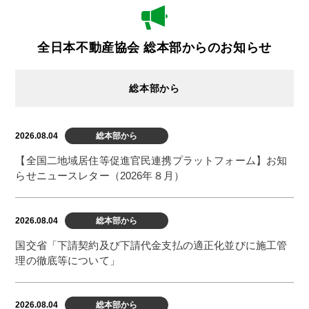
2026.08.04
千葉県本部から
全日本不動産協会 総本部からのお知らせ
１０月１日（木）１０時～１５時
全国一斉不動産無料相談会を開催します。
総本部から
2026.08.03
千葉県本部から
2026.08.04
総本部から
不動産流通推進センターからのお知ら
【全国二地域居住等促進官民連携プラットフォーム】お知
せ 月刊誌『不動産コンサルティングプ
らせニュースレター（2026年８月）
ラス』 …
2026.08.04
総本部から
2026.07.30
千葉県本部から
国交省「下請契約及び下請代金支払の適正化並びに施工管
千葉県警からのお知らせ
理の徹底等について」
2026.07.16
千葉県本部から
2026.08.04
総本部から