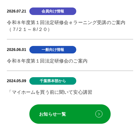
2026.07.21
会員向け情報
令和８年度第１回法定研修会ｅラーニング受講のご案内
（７/２１～８/２０）
2026.06.01
一般向け情報
令和８年度第１回法定研修会のご案内
2024.05.09
千葉県本部から
「マイホームを買う前に聞いて安心講習
会」 －千葉県不動産取引研究会－
お知らせ一覧
2023.11.22
会員向け情報
【ＴＲＡからのお知らせ】全日ラビー少額短期保険新規代
理店登録キャンペーン