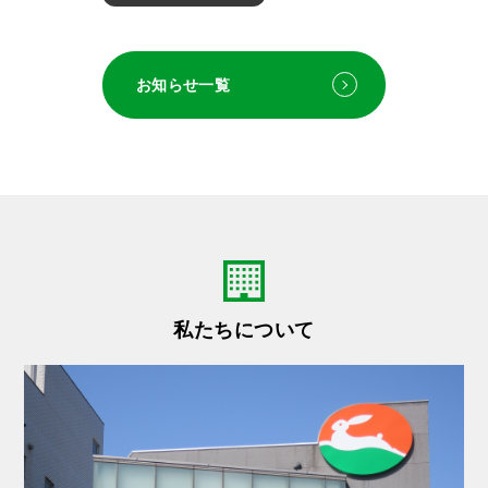
不動産流通推進センターからのお知ら
厚労省「令和８年度SDS電子化補助金事業の実施に係る周
せ 令和８年度 不動産コンサルティン
知について」
グ技能試験 …
お知らせ一覧
2026.08.04
総本部から
2026.07.13
千葉県本部から
不動産流通推進センター 月刊誌『不動産コンサルティン
千葉県からのお知らせ
グプラス』第16号 8月1日発行！相続コンサルに...
2026.07.06
千葉県本部から
2026.07.31
総本部から
千葉県からのお知らせ
【義援金のお願い】令和8年熊本地震被災者・被災地の支援
について
私たちについて
2026.07.02
千葉県本部から
不動産流通推進センターからのお知ら
2026.07.31
総本部から
せ 月刊誌『不動産コンサルティングプ
国交省「住宅のリースバック取引における宅地建物取引業
ラス』第 15…
法の解釈・運用の考え方について」