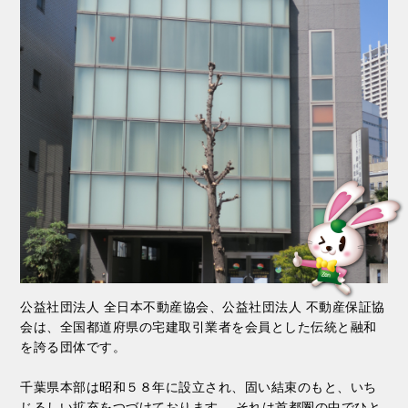
2026.06.26
千葉県本部から
2026.07.24
総本部から
千葉県警からのお知らせ
犯罪収益移転防止法に基づく「リスク評価書」の作成完了
報告フォームについて
2026.06.25
千葉県本部から
不動産流通推進センターからのお知らせ
2026.07.24
総本部から
不動産業6団体による 犯罪収益移転防止等に関する…
お盆期間の各都道府県本部の休業期間について
2026.06.25
千葉県本部から
2026.07.24
総本部から
警察からのお知らせ
国土交通省「政府 外国人政策における『総合的対応策』に
ドローンの飛行…
ついて（R8.7.24関係閣僚会議決定）」（マ...
公益社団法人 全日本不動産協会、公益社団法人 不動産保証協
会は、全国都道府県の宅建取引業者を会員とした伝統と融和
を誇る団体です。
2026.07.23
総本部から
住宅リフォーム推進協議会「令和８年度 事業者向け『長
千葉県本部は昭和５８年に設立され、固い結束のもと、いち
寿命化リフォームセミナー』開催のお知らせ」
じるしい拡充をつづけております。 それは首都圏の中でひと