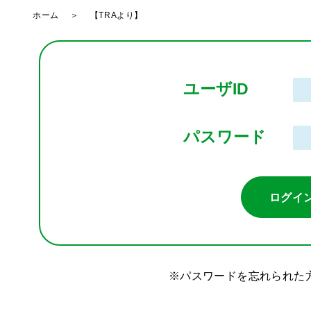
ホーム
＞
【TRAより】 提携業者(株)全国
ユーザID
パスワード
パスワードを忘れられた