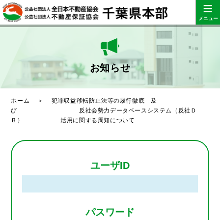
≡
メニュー
お知らせ
ホーム
＞
犯罪収益移転防止法等の履行徹底 及
び 反社会勢力データベースシステム（反社Ｄ
Ｂ） 活用に関する周知について
ユーザID
パスワード