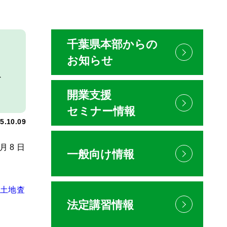
千葉県本部からの
お知らせ
取
開業支援
セミナー情報
5.10.09
 8 日
一般向け情報
た土地査
法定講習情報